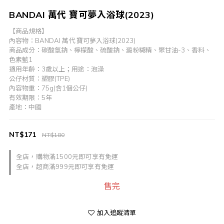
BANDAI 萬代 寶可夢入浴球(2023)
【商品規格】
內容物：BANDAI 萬代 寶可夢入浴球(2023)
商品成分：碳酸氫鈉、檸檬酸、硫酸鈉、澱粉糊精、聚甘油-3、香料、
色素藍1
適用年齡：3歲以上；用途：泡澡
公仔材質：塑膠(TPE)
內容物重：75g(含1個公仔)
有效期限：5年
產地：中國
NT$171
NT$180
全店，購物滿1500元即可享有免運
全店，超商滿999元即可享有免運
售完
加入追蹤清單