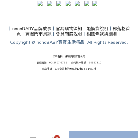
丨
nanaBABY品牌故事
丨
官網購物須知
丨
退換貨說明
丨
部落格首
頁
丨
實體門市資訊
丨
會員制度說明
丨
相關條款與細則
丨
Copyright © nanaBABY寶寶生活精品 All Rights Reserved.
公司名稱：娜娜國際有限公司
服務電話：02-2727-3755 丨
公司統一編號：54667810
商店地址：110台北市信義區林口街182-1號1樓