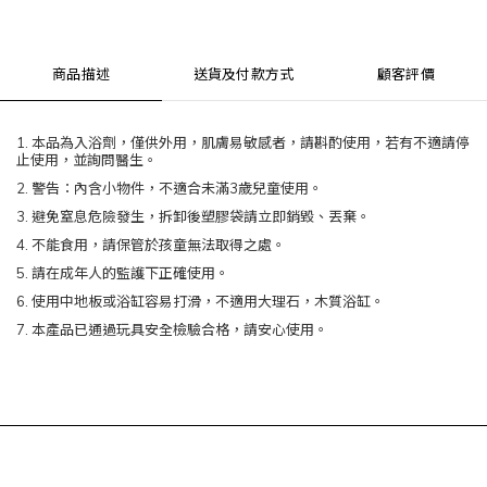
商品描述
送貨及付款方式
顧客評價
1.
本品為入浴劑，僅供外用，
肌膚易敏感者，請斟酌使用，若有不適請停
止使用，並詢問醫生。
2.
警告：內含小物件，不適合未滿
3
歲兒童使用。
3.
避免窒息危險發生，拆卸後塑膠袋請立即銷毀、丟棄。
4.
不能食用，請保管於孩童無法取得之處。
5.
請在成年人的監護下正確使用。
6.
使用中地板或浴缸容易打滑，不適用大理石，木質浴缸。
7.
本產品已通過玩具安全檢驗合格，請安心使用。