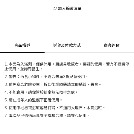
加入追蹤清單
商品描述
送貨及付款方式
顧客評價
1.
本品為入浴劑，僅供外用，
肌膚易敏感者，請斟酌使用，若有不適請停
止使用，並詢問醫生。
2.
警告：內含小物件，不適合未滿
3
歲兒童使用。
3.
避免窒息危險發生，拆卸後塑膠袋請立即銷毀、丟棄。
4.
不能食用，請保管於孩童無法取得之處。
5.
請在成年人的監護下正確使用。
6.
使用中地板或浴缸容易打滑，不適用大理石，木質浴缸。
7.
本產品已通過玩具安全檢驗合格，請安心使用。