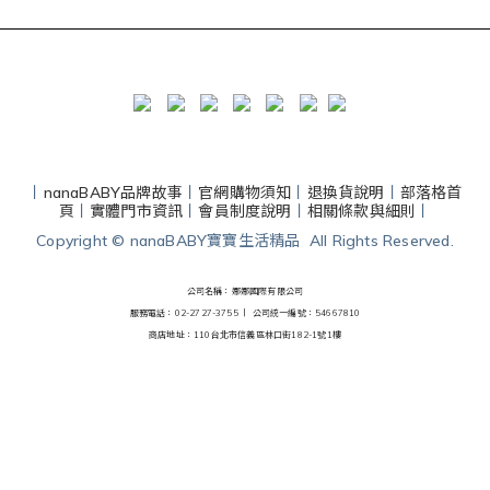
丨
nanaBABY品牌故事
丨
官網購物須知
丨
退換貨說明
丨
部落格首
頁
丨
實體門市資訊
丨
會員制度說明
丨
相關條款與細則
丨
Copyright © nanaBABY寶寶生活精品 All Rights Reserved.
公司名稱：娜娜國際有限公司
服務電話：02-2727-3755 丨
公司統一編號：54667810
商店地址：110台北市信義區林口街182-1號1樓