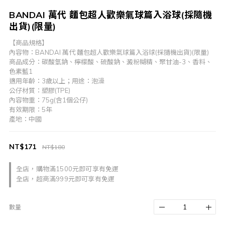
BANDAI 萬代 麵包超人歡樂氣球篇入浴球(採隨機
出貨)(限量)
【商品規格】
內容物：BANDAI 萬代 麵包超人歡樂氣球篇入浴球(採隨機出貨)(限量)
商品成分：碳酸氫鈉、檸檬酸、硫酸鈉、澱粉糊精、聚甘油-3、香料、
色素藍1
適用年齡：3歲以上；用途：泡澡
公仔材質：塑膠(TPE)
內容物重：75g(含1個公仔)
有效期限：5年
產地：中國
NT$171
NT$180
全店，購物滿1500元即可享有免運
全店，超商滿999元即可享有免運
數量