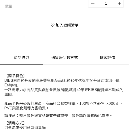
數量
加入追蹤清單
商品描述
送貨及付款方式
顧客評價
【商品特色】
BIBS來自於丹麥的高級嬰兒用品品牌,於80年代誕生於丹麥西南部小鎮
Esbjerg,
一路走來力求高品質與創意並激發潛能,就是40年來BIBS能持續不斷成的
原因。
產品全程丹麥設計生產，商品符合歐盟標準，100%不含BPA_x0008_、
PVC與塑化劑等有害物質。
請注意：照片顏色與實品會有些微誤差，顏色請以實物顏色為主。
【消毒方式】
可煮沸或使用蒸氣消毒鍋