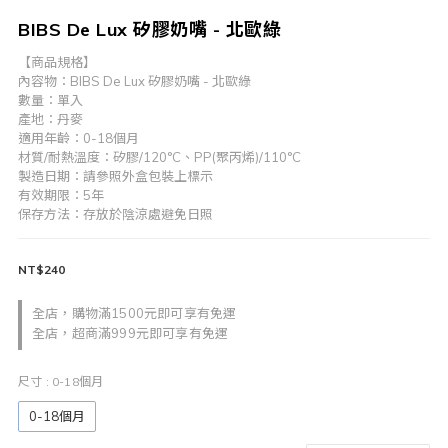
BIBS De Lux 矽膠奶嘴 - 北歐綠
【商品規格】
內容物：BIBS De Lux 矽膠奶嘴 - 北歐綠
數量：單入
產地：丹麥
適用年齡：0-18個月
材質/耐熱溫度：矽膠/120°C、PP(聚丙烯)/110°C
製造日期：請參照外盒包裝上標示
有效期限：5年
保存方法：存放於陰涼處避免日照
NT$240
全店，購物滿1500元即可享有免運
全店，超商滿999元即可享有免運
尺寸
: 0-18個月
0-18個月