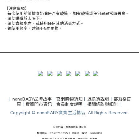
【注意事項】
- 每次使⽤前請檢查奶嘴是否有破損， 如有破損或任何異異常請丟棄。
- 請勿曝曬於太陽下。
- 請勿直接水煮、或使用任何其他消毒⽅式。
- 視使⽤頻率，建議4-8周更換。
丨
nanaBABY品牌故事
丨
官網購物須知
丨
退換貨說明
丨
部落格首
頁
丨
實體門市資訊
丨
會員制度說明
丨
相關條款與細則
丨
Copyright © nanaBABY寶寶生活精品 All Rights Reserved.
公司名稱：娜娜國際有限公司
服務電話：02-2727-3755 丨
公司統一編號：54667810