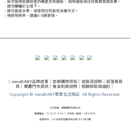
- 每次使⽤前請檢查奶嘴是否有破損， 如有破損或任何異異常請丟棄。
- 請勿曝曬於太陽下。
- 請勿直接水煮、或使用任何其他消毒⽅式。
- 視使⽤頻率，建議4-8周更換。
丨
nanaBABY品牌故事
丨
官網購物須知
丨
退換貨說明
丨
部落格首
頁
丨
實體門市資訊
丨
會員制度說明
丨
相關條款與細則
丨
Copyright © nanaBABY寶寶生活精品 All Rights Reserved.
公司名稱：娜娜國際有限公司
服務電話：02-2727-3755 丨
公司統一編號：54667810
商店地址：110台北市信義區林口街182-1號1樓