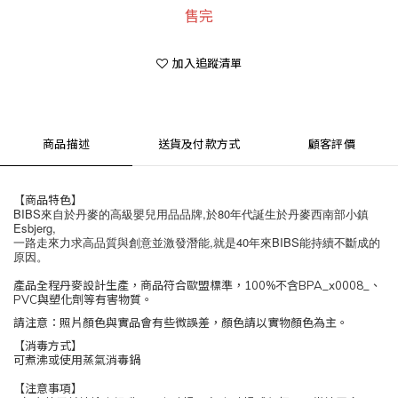
售完
加入追蹤清單
商品描述
送貨及付款方式
顧客評價
【商品特色】
BIBS來自於丹麥的高級嬰兒用品品牌,於80年代誕生於丹麥西南部小鎮
Esbjerg,
一路走來力求高品質與創意並激發潛能,就是40年來BIBS能持續不斷成的
原因。
產品全程丹麥設計生產，商品符合歐盟標準，100%不含BPA_x0008_、
PVC與塑化劑等有害物質。
請注意：照片顏色與實品會有些微誤差，顏色請以實物顏色為主。
【消毒方式】
可煮沸或使用蒸氣消毒鍋
【注意事項】