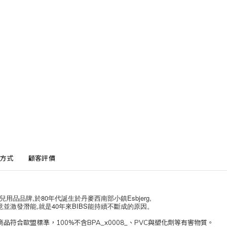
方式
顧客評價
兒用品品牌,於80年代誕生於丹麥西南部小鎮Esbjerg,
並激發潛能,就是40年來BIBS能持續不斷成的原因。
符合歐盟標準，100%不含BPA_x0008_、PVC與塑化劑等有害物質。