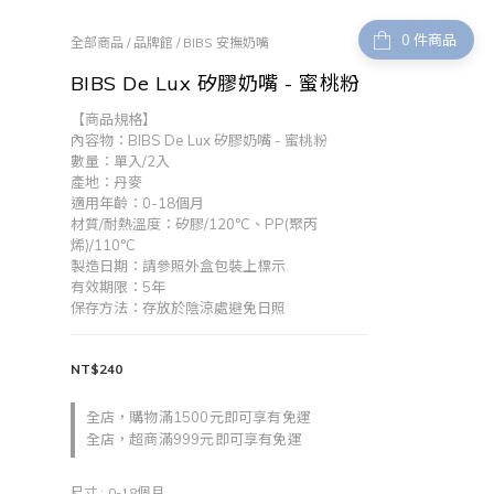
件商品
全部商品
/
品牌館
/
BIBS 安撫奶嘴
BIBS De Lux 矽膠奶嘴 - 蜜桃粉
【商品規格】
內容物：BIBS De Lux 矽膠奶嘴 - 蜜桃粉
數量：單入/2入
產地：丹麥
適用年齡：0-18個月
材質/耐熱溫度：矽膠/120°C、PP(聚丙
烯)/110°C
製造日期：請參照外盒包裝上標示
有效期限：5年
保存方法：存放於陰涼處避免日照
NT$240
全店，購物滿1500元即可享有免運
全店，超商滿999元即可享有免運
尺寸
: 0-18個月