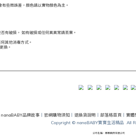
會有些微誤差，顏色請以實物顏色為主。
是否有破損， 如有破損或任何異異常請丟棄。
任何其他消毒⽅式。
周更換。
丨
nanaBABY品牌故事
丨
官網購物須知
丨
退換貨說明
丨
部落格首頁
丨
實體
Copyright © nanaBABY寶寶生活精品 All Rig
公司名稱：娜娜國際有限公司