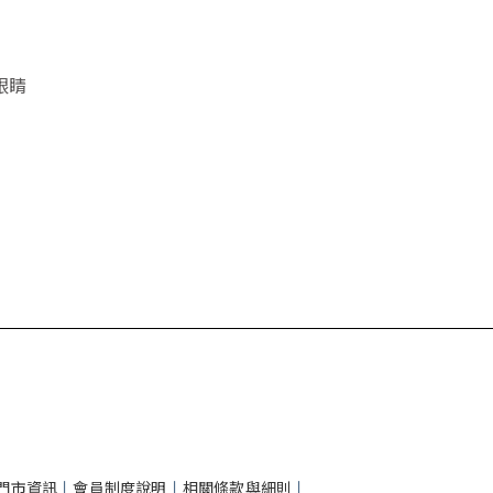
眼睛
門市資訊
丨
會員制度說明
丨
相關條款與細則
丨