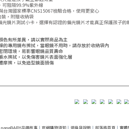
，可阻隔99.9%紫外線
與台灣國家標準CNS15067檢驗合格，使用更安心
包裝，附贈收納袋
偏光鏡片測試小卡，選擇有認證的偏光鏡片才能真正保護孩子的
顏色有所差異，請以實際商品為主
燥的專用鏡布擦拭，當眼鏡不用時，請存放於收納袋內
密閉環境，易影響眼鏡品質壽命
藥水擦拭，以免傷害鏡片表面強化層
體摩擦，以免造型鏡面損傷
丨
nanaBABY品牌故事
丨
官網購物須知
丨
退換貨說明
丨
部落格首頁
丨
實體