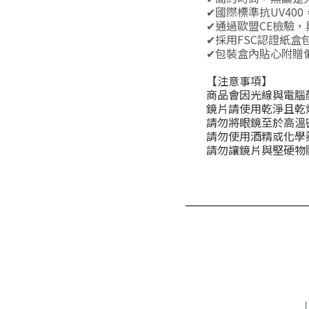
✔國際標準抗UV400
✔通過歐盟CE檢驗，
✔採用FSC認證紙盒
✔包裝盒內貼心附贈
【注意事項】
商品會因光線與電腦
鏡片請使用乾淨且乾
請勿將眼鏡至於高溫
請勿使用酒精或化學
請勿讓鏡片與堅硬物