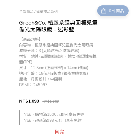
件商品
全部商品
/
兒童禮品系列
Grech&Co. 植感系經典圓框兒童
偏光太陽眼鏡 - 迷彩藍
【商品規格】
內容物：植感系經典圓框兒童偏光太陽眼鏡
濾鏡分類：3 (太陽眩光之防護較高)
材質：鏡片-三醋酸纖維素、鏡框-熱塑性彈性
體(TPE)
尺寸：12.5cm (正面框架) x 14cm (側面)
適用年齡：18個月到6歲 (視孩童臉寬度)
產地：丹麥設計，中國製
BSMI：D45997
NT$1,090
NT$1,363
全店，購物滿1500元即可享有免運
全店，超商滿999元即可享有免運
售完