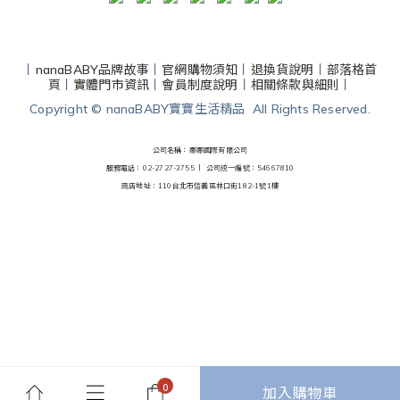
丨
nanaBABY品牌故事
丨
官網購物須知
丨
退換貨說明
丨
部落格首
頁
丨
實體門市資訊
丨
會員制度說明
丨
相關條款與細則
丨
Copyright © nanaBABY寶寶生活精品 All Rights Reserved.
公司名稱：娜娜國際有限公司
服務電話：02-2727-3755 丨
公司統一編號：54667810
商店地址：110台北市信義區林口街182-1號1樓
加入購物車