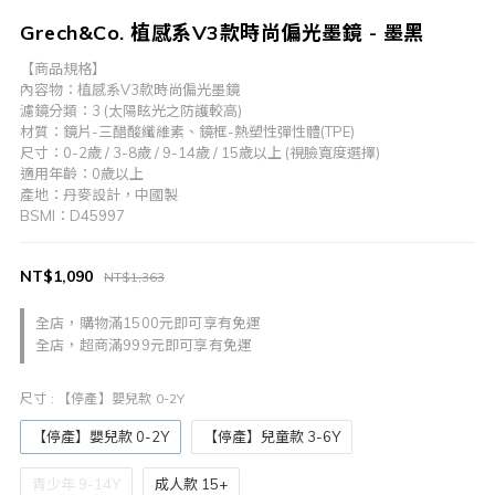
Grech&Co. 植感系V3款時尚偏光墨鏡 - 墨黑
【商品規格】
內容物：植感系V3款時尚偏光墨鏡
濾鏡分類：3 (太陽眩光之防護較高)
材質：鏡片-三醋酸纖維素、鏡框-熱塑性彈性體(TPE)
尺寸：0-2歲 / 3-8歲 / 9-14歲 / 15歲以上 (視臉寬度選擇)
適用年齡：0歲以上
產地：丹麥設計，中國製
BSMI：D45997
NT$1,090
NT$1,363
全店，購物滿1500元即可享有免運
全店，超商滿999元即可享有免運
尺寸
: 【停產】嬰兒款 0-2Y
【停產】嬰兒款 0-2Y
【停產】兒童款 3-6Y
青少年 9-14Y
成人款 15+