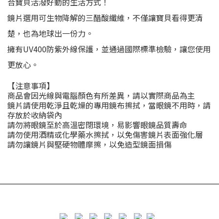
合寶貝活潑好動的生活方式！
鏡片選用可生物降解的三醋酸纖維，不僅讓寶貝看得更清
楚，也為地球出一份力。
擁有UV400防紫外線保護，並通過國際標準檢驗，讓您使用
更放心。
【注意事項】
商品會因光線與電腦顏色有所差異，請以實際商品為主
鏡片請使用乾淨且乾燥的專用鏡布擦拭，當眼鏡不用時，請
存放於收納袋內
請勿將眼鏡至於高溫密閉環境，易影響眼鏡品質壽命
請勿使用酒精或化學藥水擦拭，以免傷害鏡片表面強化層
請勿讓鏡片與堅硬物體摩擦，以免造型鏡面損傷