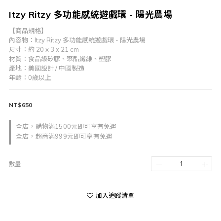
Itzy Ritzy 多功能感統遊戲環 - 陽光農場
【商品規格】
內容物：Itzy Ritzy 多功能感統遊戲環 - 陽光農場
尺寸：約 20 x 3 x 21 cm
材質：食品級矽膠、聚酯纖維、塑膠
產地：美國設計 / 中國製造 
年齡：0歲以上
NT$650
全店，購物滿1500元即可享有免運
全店，超商滿999元即可享有免運
數量
加入追蹤清單