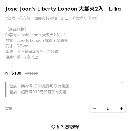
Josie Joan's Liberty London 大髮夾2入 - Lillia
❗️❗️注意：花布每一個髮夾皆是獨一無二，介意者勿下單❗️❗️
【商品規格】
內容物：Josie Joan's 大髮夾2入 x 1
材質：Liberty London 棉布 + 金屬夾
尺寸：5.5 cm
產地：澳洲墨爾本設計手工製造
適用年齡：2歲以上
NT$180
NT$250
全店，購物滿1500元即可享有免運
全店，超商滿999元即可享有免運
數量
加入追蹤清單