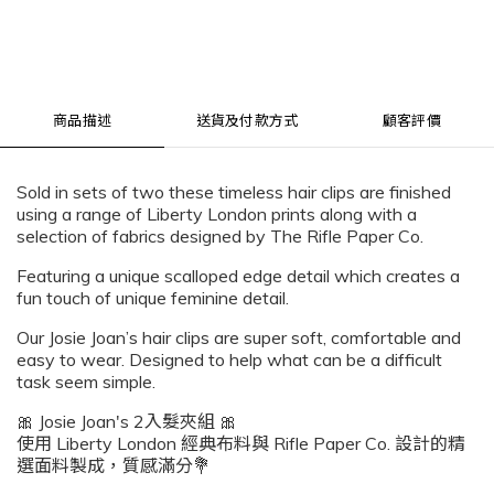
商品描述
送貨及付款方式
顧客評價
Sold in sets of two these timeless hair clips are finished
using a range of
Liberty London
prints along with a
selection of fabrics designed by The
Rifle Paper Co
.
Featuring a unique scalloped edge detail which creates a
fun touch of unique feminine detail.
Our
Josie Joan’s
hair clips are super soft, comfortable and
easy to wear. Designed to help what can be a difficult
task seem simple.
🎀 Josie Joan's 2入髮夾組 🎀
使用 Liberty London 經典布料與 Rifle Paper Co. 設計的精
選面料製成，質感滿分💐