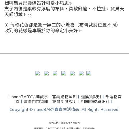
獨特扇貝形邊緣設計可愛小巧思✨
夾子內側是柔軟有厚度的布料，柔軟舒適、不拉扯，寶貝天
天都想戴👧🏻
🌸 每款花色都是獨一無二的小驚喜（布料裁剪位置不同）
收到的花樣是專屬於你的命定小美好✨
丨
nanaBABY品牌故事
丨
官網購物須知
丨
退換貨說明
丨
部落格首
頁
丨
實體門市資訊
丨
會員制度說明
丨
相關條款與細則
丨
Copyright © nanaBABY寶寶生活精品 All Rights Reserved.
公司名稱：娜娜國際有限公司
服務電話：02-2727-3755 丨
公司統一編號：54667810