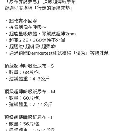
「尿布界席夢思」 頂級超薄紙尿布
舒適程度堪稱「行走的頂級床墊」
・超乾爽不回滲
・透氣到像在呼吸～
・超能量吸收體，零觸感超薄2mm
・超寬SIZE，360保護不外漏
・超透氣! 超瞬吸! 超柔軟!
・通過德國Dermastest測試獲得「優秀」等級殊榮
頂級超薄瞬吸紙尿布 - S
・數量：68片/包
・建議體重：4-8公斤
頂級超薄瞬吸紙尿布 - M
・數量：60片/包
・建議體重：7-11公斤
頂級超薄瞬吸紙尿布 - L
・數量：56片/包
・建議體重：10-14公斤