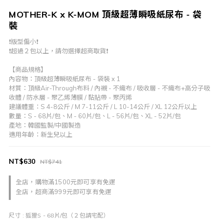
MOTHER-K x K-MOM 頂級超薄瞬吸紙尿布 - 袋
裝
❗️版型偏小❗️
❗️超過２包以上，請勿選擇超商取貨❗️
【商品規格】
內容物：頂級超薄瞬吸紙尿布 - 袋裝 x 1
材質：頂級Air-Through布料 / 內襯 - 不織布 / 吸收層 - 不織布+高分子吸
收體 / 防水層 - 聚乙烯薄膜 / 黏貼帶 - 聚丙烯
建議體重：S 4-8公斤 / M 7-11公斤 / L 10-14公斤 / XL 12公斤以上 
數量：S - 68片/包、M - 60片/包、L - 56片/包、XL - 52片/包  
產地：韓國監製/中國製造
適用年齡：新生兒以上
NT$630
NT$741
全店，購物滿1500元即可享有免運
全店，超商滿999元即可享有免運
尺寸
: 狐狸S - 68片/包（２包請宅配）