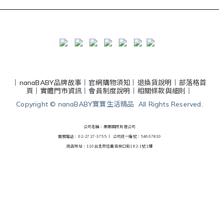
丨
nanaBABY品牌故事
丨
官網購物須知
丨
退換貨說明
丨
部落格首
頁
丨
實體門市資訊
丨
會員制度說明
丨
相關條款與細則
丨
Copyright © nanaBABY寶寶生活精品 All Rights Reserved.
公司名稱：娜娜國際有限公司
服務電話：02-2727-3755 丨
公司統一編號：54667810
商店地址：110台北市信義區林口街182-1號1樓