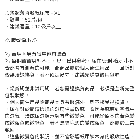
頂級超薄瞬吸紙尿布 - XL
・數量：52片/包
・建議體重：12公斤以上
⚠️ 版型偏小 ⚠️
🏷️ 賣場內另有試用包可購買 🛒
🏷️ 每個寶寶身型不同，尺寸僅供參考，尿布/玩睡褲尺寸不
合都會有測漏的可能，此商品屬於個人衛生用品，一旦拆封
後無法退換貨，若不確定尺寸，建議先購買試用包喔！
・鑑賞期並非試用期，若您需退換貨商品，必須是全新完整
包裝狀態。
・個人衛生用品除商品本身有瑕疵外，恕不接受退換貨。
・尿布對於周遭環境的濕度相當敏感，會因為感應到空氣中
的濕氣，造成尿濕顯示線有些微變色，可能從原本的黃色變
成微藍色或微綠色，若不是結塊式的變成藍色，都屬於正常
範圍。
（這些微變色的狀況，並不會影響紙尿褲本身的吸收性能，