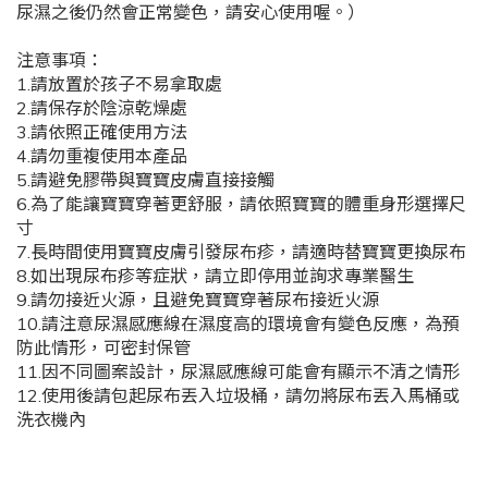
尿濕之後仍然會正常變色，請安心使用喔。）
注意事項：
1.請放置於孩子不易拿取處
2.請保存於陰涼乾燥處
3.請依照正確使用方法
4.請勿重複使用本產品
5.請避免膠帶與寶寶皮膚直接接觸
6.為了能讓寶寶穿著更舒服，請依照寶寶的體重身形選擇尺
寸
7.長時間使用寶寶皮膚引發尿布疹，請適時替寶寶更換尿布
8.如出現尿布疹等症狀，請立即停用並詢求專業醫生
9.請勿接近火源，且避免寶寶穿著尿布接近火源
10.請注意尿濕感應線在濕度高的環境會有變色反應，為預
防此情形，可密封保管
11.因不同圖案設計，尿濕感應線可能會有顯示不清之情形
12.使用後請包起尿布丟入垃圾桶，請勿將尿布丟入馬桶或
洗衣機內