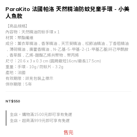
ParaKito 法國帕洛 天然精油防蚊兒童手環 - 小美
人魚款
【商品規格】
內容物：天然精油防蚊手環 x 1
材質：聚酯纖維
成分：薰衣草精油﹑香茅精油﹑天竺葵精油﹑松節油精油﹑丁香苞精油
﹑薄荷精油﹑廣藿香精油﹑N-乙基-5-甲基-2-(1-甲基乙基)环己甲酰胺
﹑香草醛﹑乙烯-醋酸乙烯共聚物﹑聚丙烯
尺寸：20.6 x 3 x 0.3 cm (圓周最短16cm/最長17.5cm)
重量：手環 - 10g / 防蚊片 - 3.2g
產地：法國
有效期限：詳見包裝上標示
保存期限：5年
NT$550
全店，購物滿1500元即可享有免運
全店，超商滿999元即可享有免運
售完