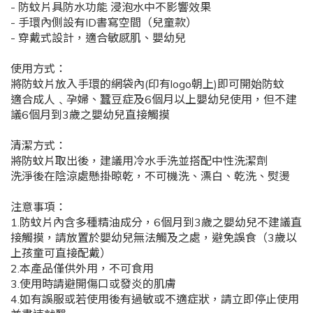
- 防蚊片具防水功能 浸泡水中不影響效果
- 手環內側設有ID書寫空間（兒童款）
- 穿戴式設計，適合敏感肌、嬰幼兒
使用方式：
將防蚊片放入手環的網袋內(印有logo朝上)即可開始防蚊
適合成人﹑孕婦、蠶豆症及6個月以上嬰幼兒使用，但不建
議6個月到3歲之嬰幼兒直接觸摸
清潔方式：
將防蚊片取出後，建議用冷水手洗並搭配中性洗潔劑
洗淨後在陰涼處懸掛晾乾，不可機洗、漂白、乾洗、熨燙
注意事項：
1.防蚊片內含多種精油成分，6個月到3歲之嬰幼兒不建議直
接觸摸，請放置於嬰幼兒無法觸及之處，避免誤食（3歲以
上孩童可直接配戴）
2.本產品僅供外用，不可食用
3.使用時請避開傷口或發炎的肌膚
4.如有誤服或若使用後有過敏或不適症狀，請立即停止使用