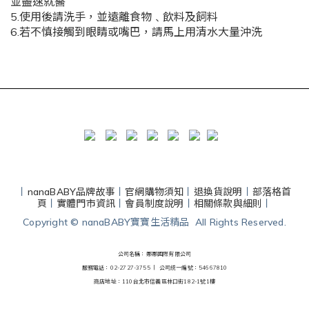
並盡速就醫
5.使用後請洗手，並遠離食物﹑飲料及飼料
6.若不慎接觸到眼睛或嘴巴，請馬上用清水大量沖洗
丨
nanaBABY品牌故事
丨
官網購物須知
丨
退換貨說明
丨
部落格首
頁
丨
實體門市資訊
丨
會員制度說明
丨
相關條款與細則
丨
Copyright © nanaBABY寶寶生活精品 All Rights Reserved.
公司名稱：娜娜國際有限公司
服務電話：02-2727-3755 丨
公司統一編號：54667810
商店地址：110台北市信義區林口街182-1號1樓