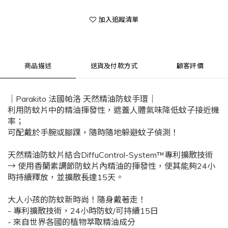
加入追蹤清單
商品描述
送貨及付款方式
顧客評價
｜Parakito 法國帕洛 天然精油防蚊手環｜
利用防蚊片中的精油揮發性，遮蓋人體氣味降低蚊子接近機
率；
可配戴於手腕或腳踝，隨時隨地躲避蚊子偵測！
天然精油防蚊片結合DiffuControl-System™專利擴散技術
→ 使用香蘭素調節防蚊片內精油的揮發性，使其能夠24小
時持續釋放，並擴散長達15天。
大人小孩的防蚊新時尚！隨身戴著走！
- 專利擴散技術，24小時防蚊/可持續15日
- 來自世界各國的植物萃取精油成分