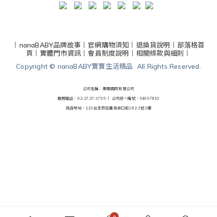
丨
nanaBABY品牌故事
丨
官網購物須知
丨
退換貨說明
丨
部落格首
頁
丨
實體門市資訊
丨
會員制度說明
丨
相關條款與細則
丨
Copyright © nanaBABY寶寶生活精品 All Rights Reserved.
公司名稱：娜娜國際有限公司
服務電話：02-2727-3755 丨
公司統一編號：54667810
商店地址：110台北市信義區林口街182-1號1樓