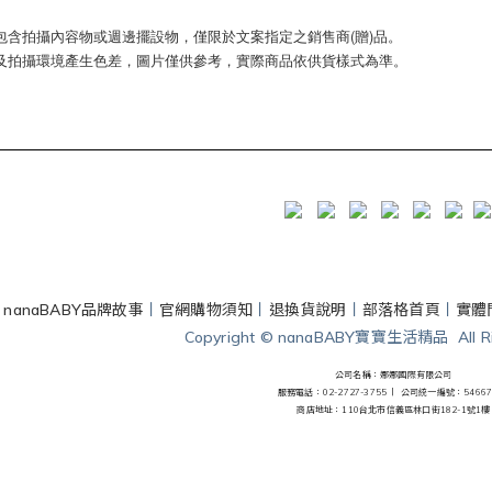
包含拍攝內容物或週邊擺設物，僅限於文案指定之銷售商(贈)品。
及拍攝環境產生色差，圖片僅供參考，實際商品依供貨樣式為準。
丨
nanaBABY品牌故事
丨
官網購物須知
丨
退換貨說明
丨
部落格首頁
丨
實體
Copyright © nanaBABY寶寶生活精品 All Rig
公司名稱：娜娜國際有限公司
服務電話：02-2727-3755 丨
公司統一編號：54667
商店地址：110台北市信義區林口街182-1號1樓