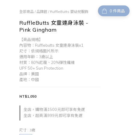
件商品
全部商品
/
品牌館
/
RuffleButts 嬰幼兒服飾
RuffleButts 女童連身泳裝 -
Pink Gingham
【商品規格】
內容物：Rufflebutts 女童連身泳裝x1
尺寸：依規格圖片所示
適用年齡：3歲以上
材質：80%尼龍、20%彈性纖維
UPF 50+ Sun Protection
品牌：美國
產地：中國
NT$1,050
全店，購物滿1500元即可享有免運
全店，超商滿999元即可享有免運
尺寸
: 3歲