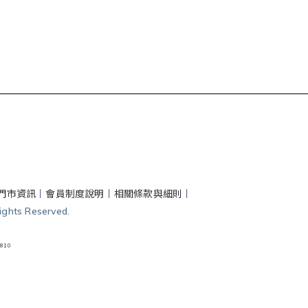
門市資訊
丨
會員制度說明
丨
相關條款與細則
丨
hts Reserved.
810