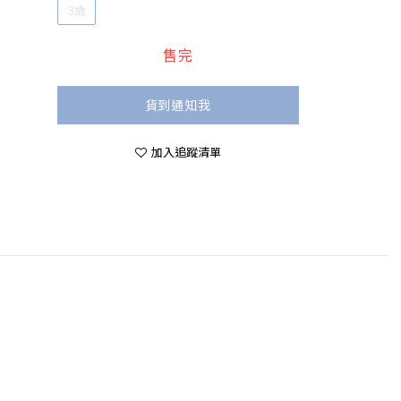
3歲
售完
貨到通知我
加入追蹤清單