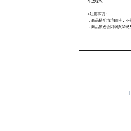
平放晾乾
※注意事項：
．商品搭配情境圖時，不
．商品顏色會因網頁呈現