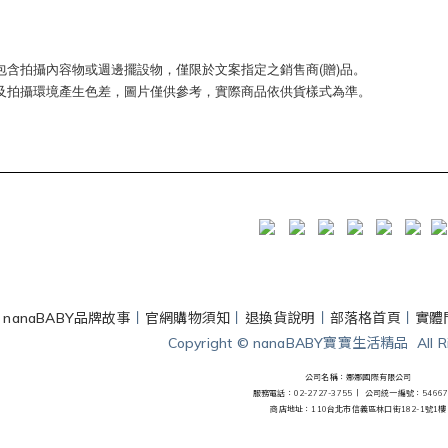
包含拍攝內容物或週邊擺設物，僅限於文案指定之銷售商(贈)品。
及拍攝環境產生色差，圖片僅供參考，實際商品依供貨樣式為準。
丨
nanaBABY品牌故事
丨
官網購物須知
丨
退換貨說明
丨
部落格首頁
丨
實體
Copyright © nanaBABY寶寶生活精品 All Rig
公司名稱：娜娜國際有限公司
服務電話：02-2727-3755 丨
公司統一編號：54667
商店地址：110台北市信義區林口街182-1號1樓