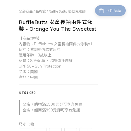
件商品
全部商品
/
品牌館
/
RuffleButts 嬰幼兒服飾
RuffleButts 女童長袖兩件式泳
裝 - Orange You The Sweetest
【商品規格】
內容物：Rufflebutts 女童長袖兩件式泳裝x1
尺寸：依規格內款式尺寸
適用年齡：3歲以上
材質：80%尼龍、20%彈性纖維
UPF 50+ Sun Protection
品牌：美國
產地：中國
NT$1,050
全店，購物滿1500元即可享有免運
全店，超商滿999元即可享有免運
尺寸
: 3歲