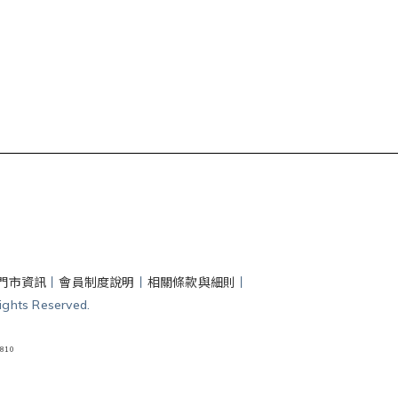
門市資訊
丨
會員制度說明
丨
相關條款與細則
丨
hts Reserved.
810