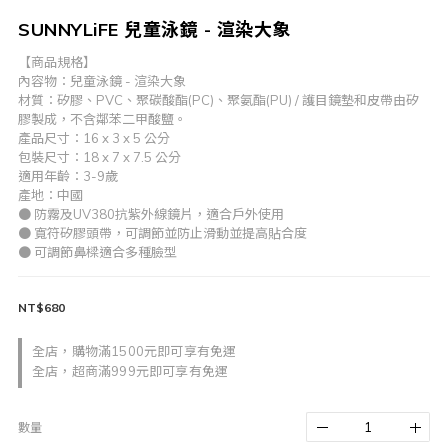
SUNNYLiFE 兒童泳鏡 - 渲染大象
【商品規格】
內容物：兒童泳鏡 - 渲染大象
材質：矽膠、PVC、聚碳酸酯(PC)、聚氨酯(PU) / 護目鏡墊和皮帶由矽
膠製成，不含鄰苯二甲酸鹽。
產品尺寸：16 x 3 x 5 公分
包裝尺寸：18 x 7 x 7.5 公分
適用年齡：3-9歲 
產地：中國
● 防霧及UV380抗紫外線鏡片，適合戶外使用
● 寬符矽膠頭帶，可調節並防止滑動並提高貼合度
● 可調節鼻樑適合多種臉型
NT$680
全店，購物滿1500元即可享有免運
全店，超商滿999元即可享有免運
數量