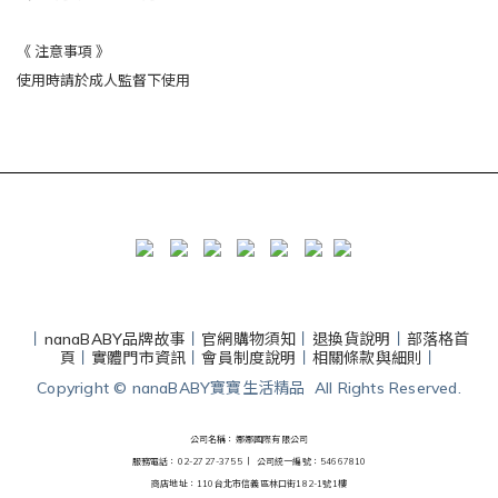
《 注意事項 》
使用時請於成人監督下使用
丨
nanaBABY品牌故事
丨
官網購物須知
丨
退換貨說明
丨
部落格首
頁
丨
實體門市資訊
丨
會員制度說明
丨
相關條款與細則
丨
Copyright © nanaBABY寶寶生活精品 All Rights Reserved.
公司名稱：娜娜國際有限公司
服務電話：02-2727-3755 丨
公司統一編號：54667810
商店地址：110台北市信義區林口街182-1號1樓