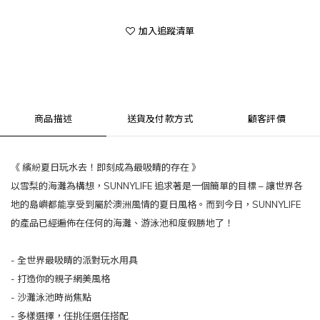
加入追蹤清單
商品描述
送貨及付款方式
顧客評價
《 繽紛夏日玩水去！即刻成為最吸睛的存在 》
以雪梨的海灘為構想，SUNNYLIFE 追求著是一個簡單的目標 – 讓世界各
地的島嶼都能享受到屬於澳洲風情的夏日風格。而到今日，SUNNYLIFE
的產品已經遍佈在任何的海灘、游泳池和度假勝地了！
- 全世界最吸睛的派對玩水用具
- 打造你的親子網美風格
- 沙灘泳池時尚焦點
- 多樣選擇，任挑任選任搭配