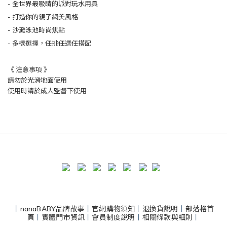
- 全世界最吸睛的派對玩水用具
- 打造你的親子網美風格
- 沙灘泳池時尚焦點
- 多樣選擇，任挑任選任搭配
《 注意事項 》
請勿於光滑地面使用
使用時請於成人監督下使用
丨
nanaBABY品牌故事
丨
官網購物須知
丨
退換貨說明
丨
部落格首
頁
丨
實體門市資訊
丨
會員制度說明
丨
相關條款與細則
丨