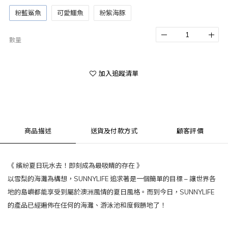
粉藍鯊魚
可愛鱷魚
粉紫海豚
數量
加入追蹤清單
商品描述
送貨及付款方式
顧客評價
《 繽紛夏日玩水去！即刻成為最吸睛的存在 》
以雪梨的海灘為構想，SUNNYLIFE 追求著是一個簡單的目標 – 讓世界各
地的島嶼都能享受到屬於澳洲風情的夏日風格。而到今日，SUNNYLIFE
的產品已經遍佈在任何的海灘、游泳池和度假勝地了！