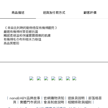
商品描述
送貨及付款方式
顧客評價
《 來自比利時的動物造型有機棉圍兜 》
嚴選有機棉材質低敏抗菌
觸感柔順溫和保護寶寶嬌嫩的肌膚
有機棉毛巾布料吸水力極佳
高品質壓扣
丨
nanaBABY品牌故事
丨
官網購物須知
丨
退換貨說明
丨
部落格首
頁
丨
實體門市資訊
丨
會員制度說明
丨
相關條款與細則
丨