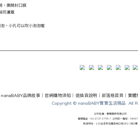
轉開，撕開封口膜
加裝防灑蓋
泡泡，小孔可以吹小泡泡喔
丨
nanaBABY品牌故事
丨
官網購物須知
丨
退換貨說明
丨
部落格首頁
丨
實體
Copyright © nanaBABY寶寶生活精品 All Rig
公司名稱：娜娜國際有限公司
服務電話：02-2727-3755 丨
公司統一編號：54667
商店地址：110台北市信義區林口街182-1號1樓