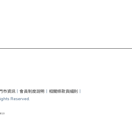
門市資訊
丨
會員制度說明
丨
相關條款與細則
丨
hts Reserved.
810