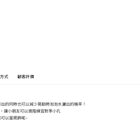
方式
顧客評價
掉出的同時也
可以減少晃動時泡泡水灑出的機率！
計，讓小朋友可以進階練習對準小孔
還可以當擺飾呢~