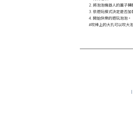
2. 將泡泡機器人的蓋子
3. 依遊玩模式決定是否
4. 開始快樂的遊玩泡泡。
#吹棒上的大孔可以吹大