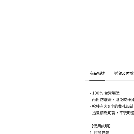
商品描述
送貨及付款
- 100％ 台灣製造
- 內附
防灑蓋，避免吹棒
- 吹棒有大&小的雙孔設
- 造型精緻可愛，不玩時
【使用說明】
1. 打開包裝