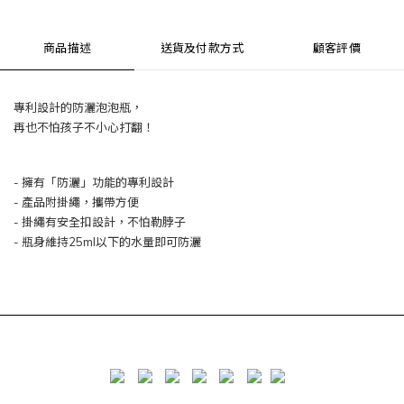
商品描述
送貨及付款方式
顧客評價
專利設計的防灑泡泡瓶，
再也不怕孩子不小心打翻！
- 擁有「防灑」功能的專利設計
- 產品附掛繩，攜帶方便
- 掛繩有安全扣設計，不怕勒脖子
- 瓶身維持25ml以下的水量即可防灑