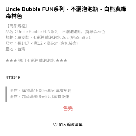
Uncle Bubble FUN系列 - 不灑泡泡瓶 - 白熊藇綠
森林色
【商品規格】
品名：Uncle Bubble FUN系列 - 不灑泡泡瓶 - 藇綠森林色
規格：單支裝、七彩連續泡泡水 2oz (約59ml) ×1
尺寸：長14.7 × 寬12 × 高6cm (含包裝盒)
產地：台灣  
★★★ 適用 七彩連續泡泡水 ★★★
NT$349
全店，購物滿1500元即可享有免運
全店，超商滿999元即可享有免運
售完
加入追蹤清單