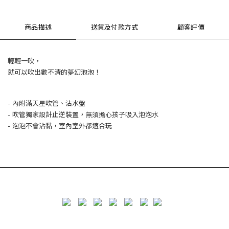
商品描述
送貨及付款方式
顧客評價
輕輕一吹，
就可以吹出數不清的夢幻泡泡！
- 內附滿天星吹管、沾水盤
- 吹管獨家設計止逆裝置，無須擔心孩子吸入泡泡水
- 泡泡不會沾黏，室內室外都適合玩