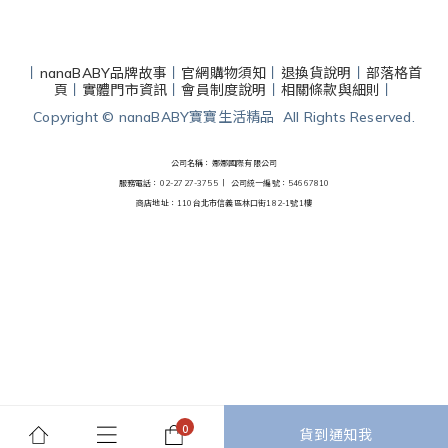
丨
nanaBABY品牌故事
丨
官網購物須知
丨
退換貨說明
丨
部落格首
頁
丨
實體門市資訊
丨
會員制度說明
丨
相關條款與細則
丨
Copyright © nanaBABY寶寶生活精品 All Rights Reserved.
公司名稱：娜娜國際有限公司
服務電話：02-2727-3755 丨
公司統一編號：54667810
商店地址：110台北市信義區林口街182-1號1樓
貨到通知我