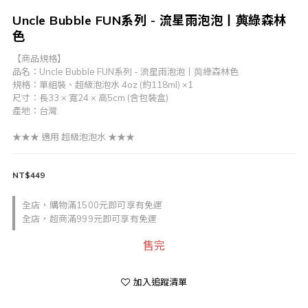
Uncle Bubble FUN系列 - 流星雨泡泡丨藇綠森林
色
【商品規格】
品名：Uncle Bubble FUN系列 - 流星雨泡泡丨藇綠森林色
規格：單組裝、超級泡泡水 4oz (約118ml) ×1
尺寸：長33 × 寬24 × 高5cm (含包裝盒)
產地：台灣 
★★★ 適用 超級泡泡水 ★★★
NT$449
全店，購物滿1500元即可享有免運
全店，超商滿999元即可享有免運
售完
加入追蹤清單