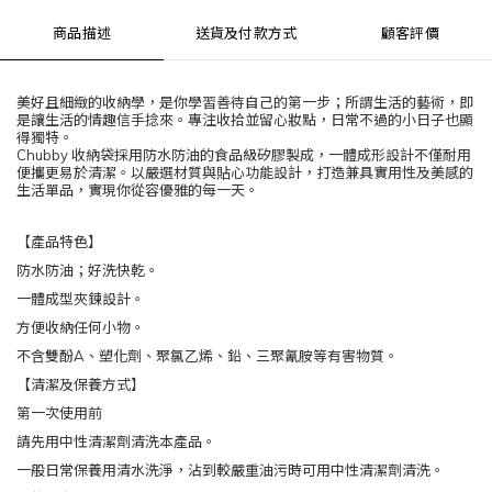
商品描述
送貨及付款方式
顧客評價
美好且細緻的收納學，是你學習善待自己的第一步；所謂生活的藝術，即
是讓生活的情趣信手捻來。專注收拾並留心妝點，日常不過的小日子也顯
得獨特。
Chubby 收納袋採用防水防油的食品級矽膠製成，一體成形設計不僅耐用
便攜更易於清潔。以嚴選材質與貼心功能設計，打造兼具實用性及美感的
生活單品，實現你從容優雅的每一天。
【產品特色】
防水防油；好洗快乾。
一體成型夾鍊設計。
方便收納任何小物。
不含雙酚A、塑化劑、聚氯乙烯、鉛、三聚氰胺等有害物質。
【清潔及保養方式】
第一次使用前
請先用中性清潔劑清洗本產品。
一般日常保養用清水洗淨，沾到較嚴重油污時可用中性清潔劑清洗。