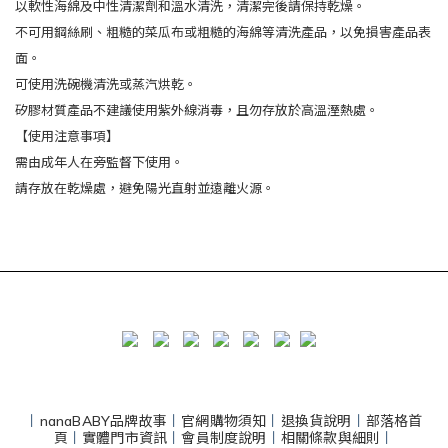
以軟性海綿及中性清潔劑和溫水清洗，清潔完後請保持乾燥。
不可用鋼絲刷、粗糙的菜瓜布或粗糙的海綿等清洗產品，以免損害產品表
面。
可使用洗碗機清洗或蒸汽烘乾。
矽膠材質產品不建議使用紫外線消毒，且勿存放於高溫溼熱處。
【使用注意事項】
需由成年人在旁監督下使用。
請存放在乾燥處，避免陽光直射並遠離火源。
丨
nanaBABY品牌故事
丨
官網購物須知
丨
退換貨說明
丨
部落格首
頁
丨
實體門市資訊
丨
會員制度說明
丨
相關條款與細則
丨