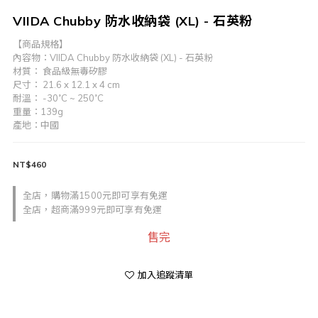
VIIDA Chubby 防水收納袋 (XL) - 石英粉
【商品規格】
內容物：VIIDA Chubby 防水收納袋 (XL) - 石英粉
材質： 食品級無毒矽膠
尺寸： 21.6 x 12.1 x 4 cm 
耐溫： -30˚C ~ 250˚C
重量：139g
產地：中國
NT$460
全店，購物滿1500元即可享有免運
全店，超商滿999元即可享有免運
售完
加入追蹤清單