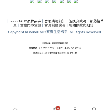
丨
nanaBABY品牌故事
丨
官網購物須知
丨
退換貨說明
丨
部落格首
頁
丨
實體門市資訊
丨
會員制度說明
丨
相關條款與細則
丨
Copyright © nanaBABY寶寶生活精品 All Rights Reserved.
公司名稱：娜娜國際有限公司
服務電話：02-2727-3755 丨
公司統一編號：54667810
商店地址：110台北市信義區林口街182-1號1樓