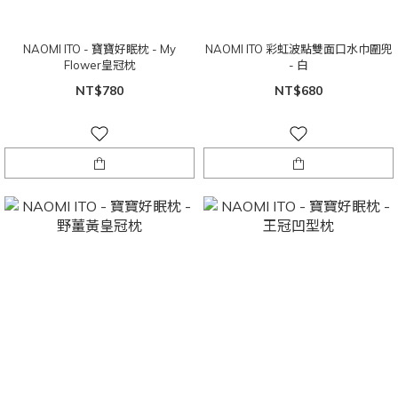
NAOMI ITO - 寶寶好眠枕 - My
NAOMI ITO 彩虹波點雙面口水巾圍兜
Flower皇冠枕
- 白
NT$780
NT$680