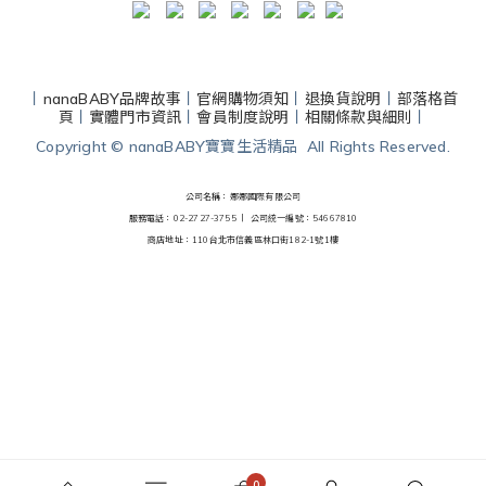
丨
nanaBABY品牌故事
丨
官網購物須知
丨
退換貨說明
丨
部落格首
頁
丨
實體門市資訊
丨
會員制度說明
丨
相關條款與細則
丨
Copyright © nanaBABY寶寶生活精品 All Rights Reserved.
公司名稱：娜娜國際有限公司
服務電話：02-2727-3755 丨
公司統一編號：54667810
商店地址：110台北市信義區林口街182-1號1樓