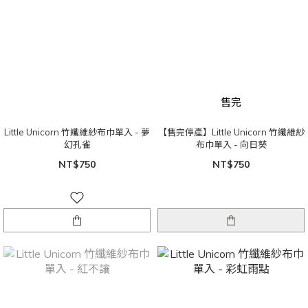
售完
Little Unicorn 竹纖維紗布巾單入 - 夢
【售完停產】Little Unicorn 竹纖維紗
幻孔雀
布巾單入 - 向日葵
NT$750
NT$750