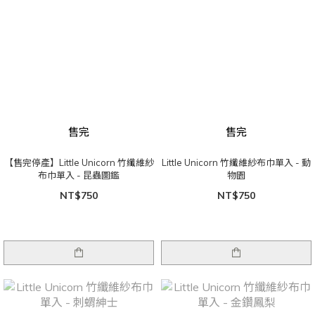
售完
售完
【售完停產】Little Unicorn 竹纖維紗
Little Unicorn 竹纖維紗布巾單入 - 動
布巾單入 - 昆蟲圖鑑
物園
NT$750
NT$750