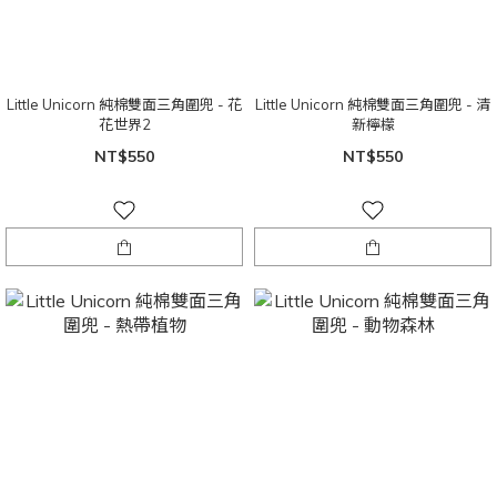
Little Unicorn 純棉雙面三角圍兜 - 花
Little Unicorn 純棉雙面三角圍兜 - 清
花世界2
新檸檬
NT$550
NT$550