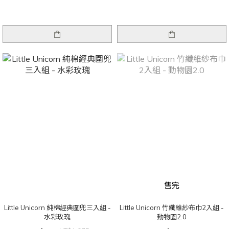
售完
Little Unicorn 純棉經典圍兜三入組 -
Little Unicorn 竹纖維紗布巾2入組 -
水彩玫瑰
動物園2.0