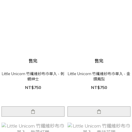
售完
售完
Little Unicorn 竹纖維紗布巾單入 - 刺
Little Unicorn 竹纖維紗布巾單入 - 金
蝟紳士
鑽鳳梨
NT$750
NT$750