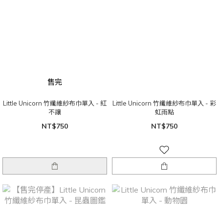
售完
Little Unicorn 竹纖維紗布巾單入 - 紅
Little Unicorn 竹纖維紗布巾單入 - 彩
不讓
虹雨點
NT$750
NT$750