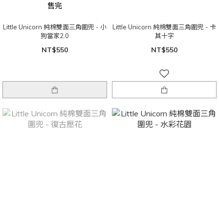
售完
Little Unicorn 純棉雙面三角圍兜 - 小
Little Unicorn 純棉雙面三角圍兜 - 卡
狗當家2.0
其十字
NT$550
NT$550