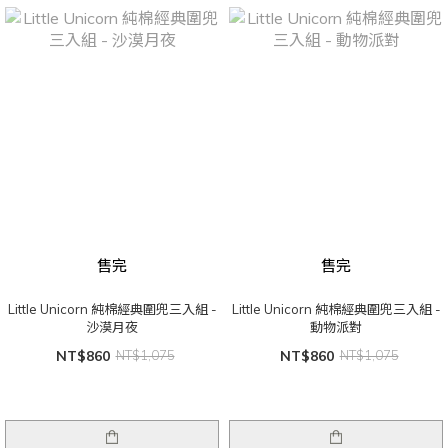
售完
售完
Little Unicorn 純棉經典圍兜三入組 -
Little Unicorn 純棉經典圍兜三入組 -
沙漠月夜
動物派對
NT$860
NT$1,075
NT$860
NT$1,075