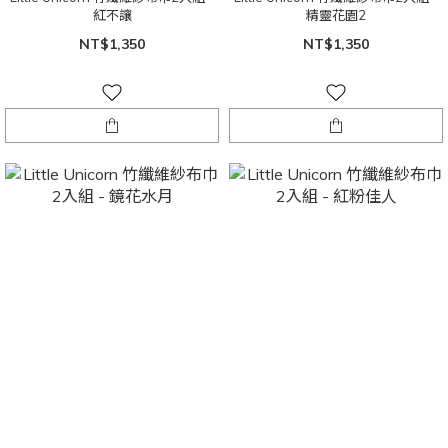
紅不讓
精靈花園2
NT$1,350
NT$1,350