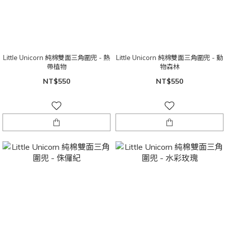
Little Unicorn 純棉雙面三角圍兜 - 熱
Little Unicorn 純棉雙面三角圍兜 - 動
帶植物
物森林
NT$550
NT$550