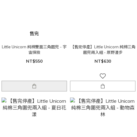
售完
Little Unicorn 純棉雙面三角圍兜 - 宇
【售完停產】Little Unicorn 純棉三角
宙探險
圍兜兩入組 - 原野漫步
NT$550
NT$630