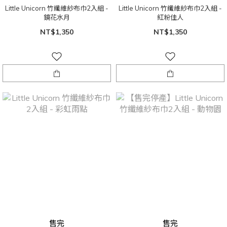
Little Unicorn 竹纖維紗布巾2入組 -
Little Unicorn 竹纖維紗布巾2入組 -
鏡花水月
紅粉佳人
NT$1,350
NT$1,350
售完
售完