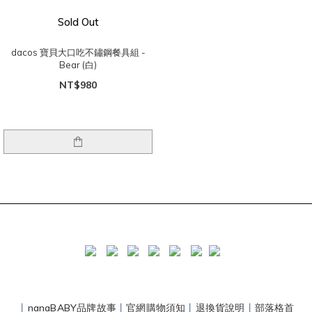
Sold Out
dacos 寶貝大口吃不鏽鋼餐具組 -
Bear (白)
NT$980
丨
nanaBABY品牌故事
丨
官網購物須知
丨
退換貨說明
丨
部落格首