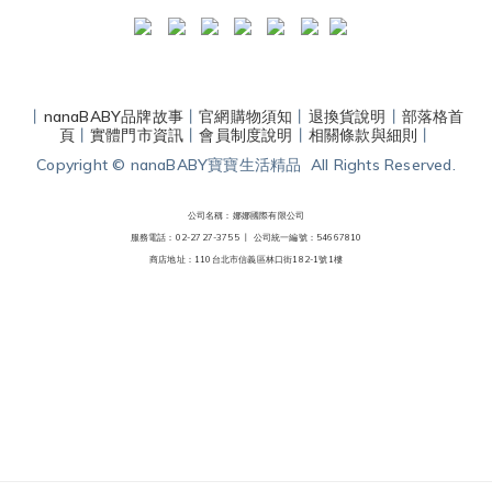
丨
nanaBABY品牌故事
丨
官網購物須知
丨
退換貨說明
丨
部落格首
頁
丨
實體門市資訊
丨
會員制度說明
丨
相關條款與細則
丨
Copyright © nanaBABY寶寶生活精品 All Rights Reserved.
公司名稱：娜娜國際有限公司
服務電話：02-2727-3755 丨
公司統一編號：54667810
商店地址：110台北市信義區林口街182-1號1樓