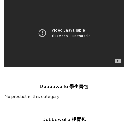
Dabbawalla 學生書包
No product in this category
Dabbawalla 後背包