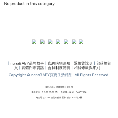
No product in this category
丨
nanaBABY品牌故事
丨
官網購物須知
丨
退換貨說明
丨
部落格首
頁
丨
實體門市資訊
丨
會員制度說明
丨
相關條款與細則
丨
Copyright © nanaBABY寶寶生活精品 All Rights Reserved.
公司名稱：娜娜國際有限公司
服務電話：02-2727-3755 丨
公司統一編號：54667810
商店地址：110台北市信義區林口街182-1號1樓