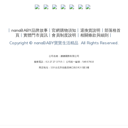
丨
nanaBABY品牌故事
丨
官網購物須知
丨
退換貨說明
丨
部落格首
頁
丨
實體門市資訊
丨
會員制度說明
丨
相關條款與細則
丨
Copyright © nanaBABY寶寶生活精品 All Rights Reserved.
公司名稱：娜娜國際有限公司
服務電話：02-2727-3755 丨
公司統一編號：54667810
商店地址：110台北市信義區林口街182-1號1樓