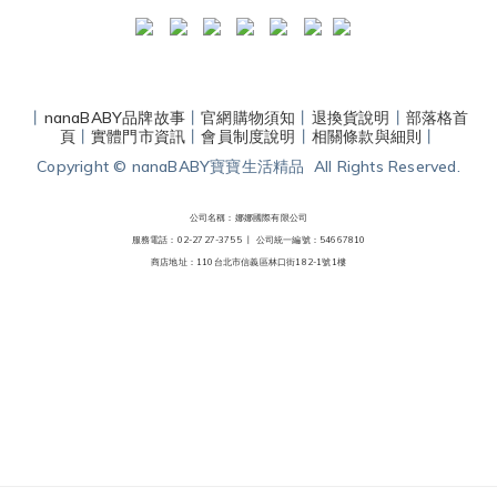
丨
nanaBABY品牌故事
丨
官網購物須知
丨
退換貨說明
丨
部落格首
頁
丨
實體門市資訊
丨
會員制度說明
丨
相關條款與細則
丨
Copyright © nanaBABY寶寶生活精品 All Rights Reserved.
公司名稱：娜娜國際有限公司
服務電話：02-2727-3755 丨
公司統一編號：54667810
商店地址：110台北市信義區林口街182-1號1樓