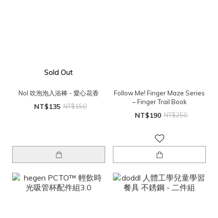
Sold Out
Nol 吹泡泡入浴棒 - 愛心花香
Follow Me! Finger Maze Series
– Finger Trail Book
NT$135
NT$150
NT$190
NT$250