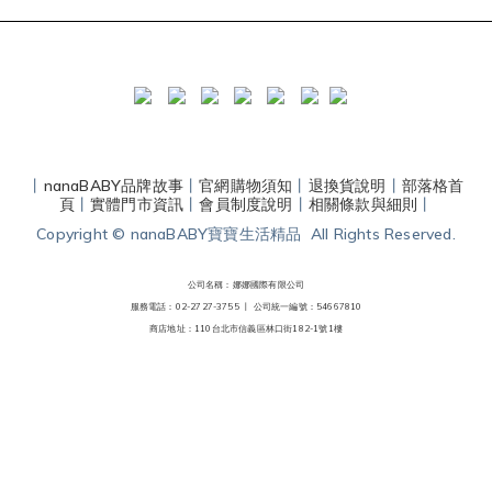
丨
nanaBABY品牌故事
丨
官網購物須知
丨
退換貨說明
丨
部落格首
頁
丨
實體門市資訊
丨
會員制度說明
丨
相關條款與細則
丨
Copyright © nanaBABY寶寶生活精品 All Rights Reserved.
公司名稱：娜娜國際有限公司
服務電話：02-2727-3755 丨
公司統一編號：54667810
商店地址：110台北市信義區林口街182-1號1樓