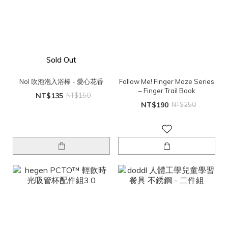
Sold Out
Nol 吹泡泡入浴棒 - 愛心花香
Follow Me! Finger Maze Series
– Finger Trail Book
NT$135
NT$150
NT$190
NT$250