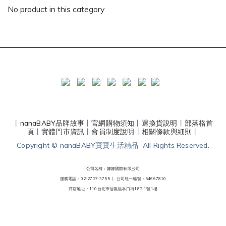
No product in this category
丨
nanaBABY品牌故事
丨
官網購物須知
丨
退換貨說明
丨
部落格首
頁
丨
實體門市資訊
丨
會員制度說明
丨
相關條款與細則
丨
Copyright © nanaBABY寶寶生活精品 All Rights Reserved.
公司名稱：娜娜國際有限公司
服務電話：02-2727-3755 丨
公司統一編號：54667810
商店地址：110台北市信義區林口街182-1號1樓