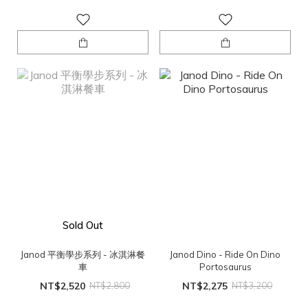
Sold Out
Janod 平衡學步系列 - 冰淇淋餐
Janod Dino - Ride On Dino
車
Portosaurus
NT$2,520
NT$2,800
NT$2,275
NT$3,200