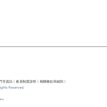
門市資訊
丨
會員制度說明
丨
相關條款與細則
丨
hts Reserved.
810