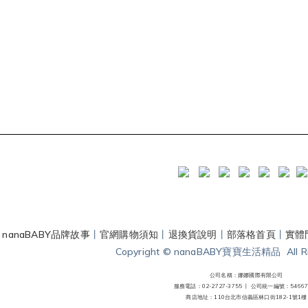
丨
nanaBABY品牌故事
丨
官網購物須知
丨
退換貨說明
丨
部落格首頁
丨
實體
Copyright © nanaBABY寶寶生活精品 All Rig
公司名稱：娜娜國際有限公司
服務電話：02-2727-3755 丨
公司統一編號：54667
商店地址：110台北市信義區林口街182-1號1樓