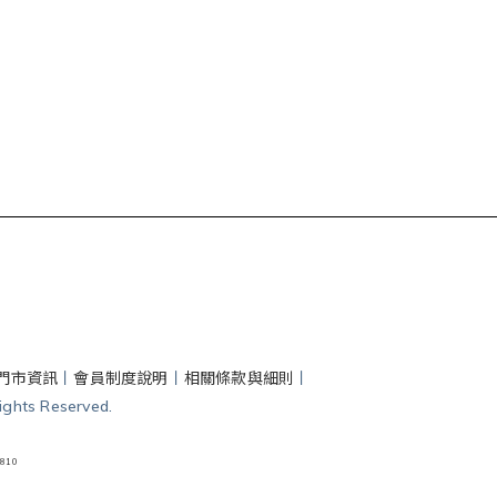
門市資訊
丨
會員制度說明
丨
相關條款與細則
丨
hts Reserved.
810