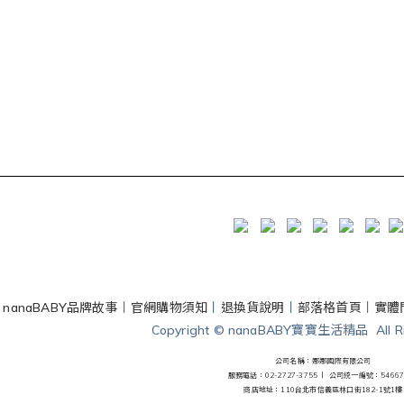
丨
nanaBABY品牌故事
丨
官網購物須知
丨
退換貨說明
丨
部落格首頁
丨
實體
Copyright © nanaBABY寶寶生活精品 All Rig
公司名稱：娜娜國際有限公司
服務電話：02-2727-3755 丨
公司統一編號：54667
商店地址：110台北市信義區林口街182-1號1樓