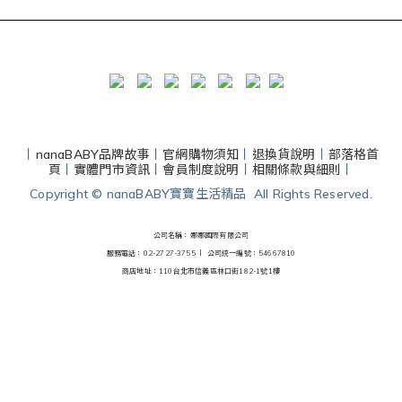
丨
nanaBABY品牌故事
丨
官網購物須知
丨
退換貨說明
丨
部落格首
頁
丨
實體門市資訊
丨
會員制度說明
丨
相關條款與細則
丨
Copyright © nanaBABY寶寶生活精品 All Rights Reserved.
公司名稱：娜娜國際有限公司
服務電話：02-2727-3755 丨
公司統一編號：54667810
商店地址：110台北市信義區林口街182-1號1樓