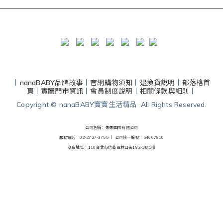
丨
nanaBABY品牌故事
丨
官網購物須知
丨
退換貨說明
丨
部落格首
頁
丨
實體門市資訊
丨
會員制度說明
丨
相關條款與細則
丨
Copyright © nanaBABY寶寶生活精品 All Rights Reserved.
公司名稱：娜娜國際有限公司
服務電話：02-2727-3755 丨
公司統一編號：54667810
商店地址：110台北市信義區林口街182-1號1樓