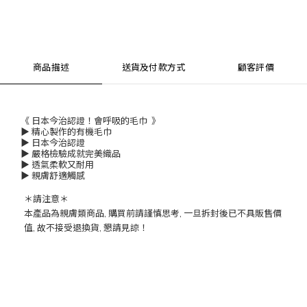
商品描述
送貨及付款方式
顧客評價
《 日本今治認證！會呼吸的毛巾 》
▶ 精心製作的有機毛巾
▶ 日本今治認證
▶ 嚴格檢驗成就完美織品
▶ 透氣柔軟又耐用
▶ 親膚舒適觸感
＊
請注意＊
本產品為親膚類商品
,
購買前請謹慎思考
,
一旦拆封後已不具販售價
值
,
故不接受退換貨
,
懇請見諒！