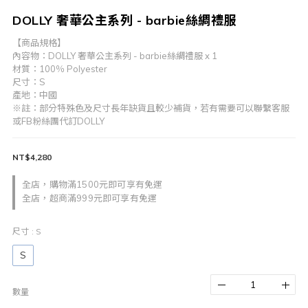
DOLLY 奢華公主系列 - barbie絲綢禮服
【商品規格】
內容物：DOLLY 奢華公主系列 - barbie絲綢禮服 x 1
材質：100％ Polyester
尺寸：S
產地：中國
※註：部分特殊色及尺寸長年缺貨且較少補貨，若有需要可以聯繫客服
或FB粉絲團代訂DOLLY
NT$4,280
全店，購物滿1500元即可享有免運
全店，超商滿999元即可享有免運
尺寸
: S
S
數量