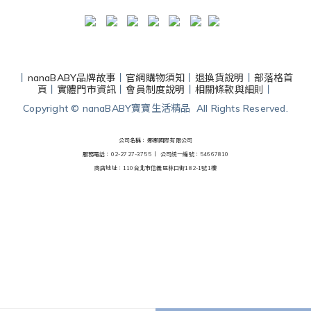
丨
nanaBABY品牌故事
丨
官網購物須知
丨
退換貨說明
丨
部落格首
頁
丨
實體門市資訊
丨
會員制度說明
丨
相關條款與細則
丨
Copyright © nanaBABY寶寶生活精品 All Rights Reserved.
公司名稱：娜娜國際有限公司
服務電話：02-2727-3755 丨
公司統一編號：54667810
商店地址：110台北市信義區林口街182-1號1樓