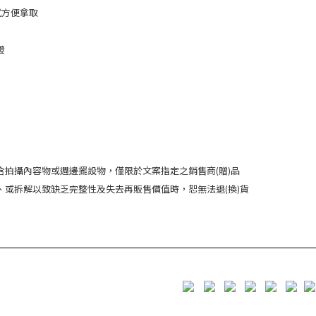
式方便拿取
證
含拍攝內容物或週邊擺設物，僅限於文案指定之銷售商(贈)品
、或拆解以致缺乏完整性及失去再販售價值時，恕無法退(換)貨