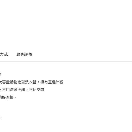
方式
顧客評價
 》
大容量動物造型洗衣籃，擁有童趣外觀
，不用時可折起，不佔空間
的好習慣。
計