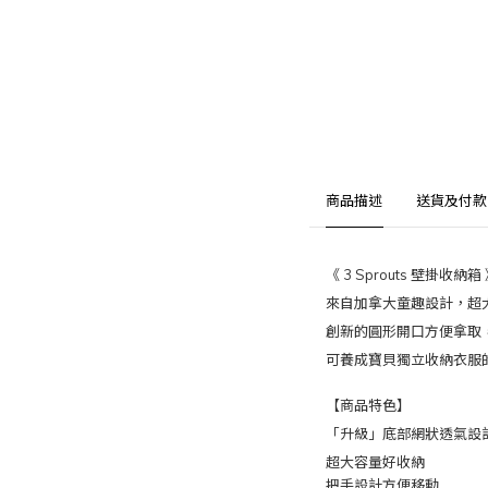
商品描述
送貨及付款
《 3 Sprouts 壁掛收納箱
來自加拿大童趣設計，超
創新的圓形開口方便拿取
可養成寶貝獨立收納衣服
【商品特色】
「升級」底部網狀透氣設
超大容量好收納
把手設計方便移動