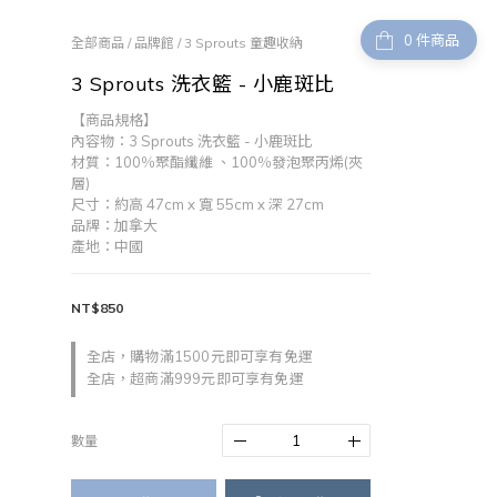
件商品
全部商品
/
品牌館
/
3 Sprouts 童趣收納
3 Sprouts 洗衣籃 - 小鹿斑比
【商品規格】
內容物：3 Sprouts 洗衣籃 - 小鹿斑比
材質：100％聚酯纖維 、100％發泡聚丙烯(夾
層)
尺寸：約高 47cm x 寬 55cm x 深 27cm
品牌：加拿大
產地：中國
NT$850
全店，購物滿1500元即可享有免運
全店，超商滿999元即可享有免運
數量