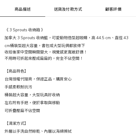
商品描述
送貨及付款方式
顧客評價
《 3 Sprouts 收納箱 》
加拿大 3 Sprouts 收納籃，可愛動物造型超吸睛，高 44.5 cm、直徑 43
cm桶裝型超大容量，書包或大型玩偶都放得下
收拾後家中空間瞬間變大，視覺感更寬敞舒適！
不用時可折起來壓成扁扁的，完全不佔空間！
【商品特色】
台灣授權代理商，保證正品，購買安心
手感柔軟耐抗污
桶裝超大容量，大型玩具好收納
左右附有手把，便於拿取與移動
可折疊壓扁不佔空間
【清潔方式】
外層以手洗自然晾乾、內層以海綿擦拭