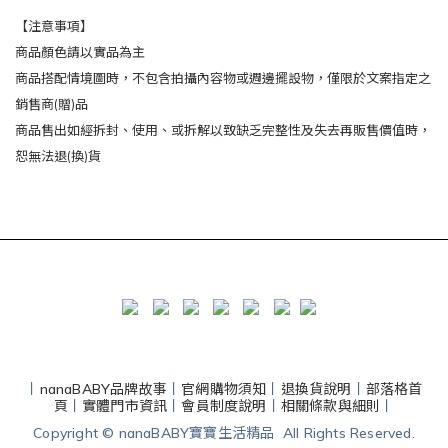
【注意事項】
商品顏色請以實品為主
商品搭配情境圖時，不包含拍攝內容物或週邊擺設物，僅限於文案指定之
銷售商(贈)品
商品售出如經拆封、使用、或拆解以致缺乏完整性及失去再販售價值時，
恕無法退(換)貨
丨
nanaBABY品牌故事
丨
官網購物須知
丨
退換貨說明
丨
部落格首
頁
丨
實體門市資訊
丨
會員制度說明
丨
相關條款與細則
丨
Copyright © nanaBABY寶寶生活精品 All Rights Reserved.