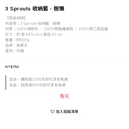
3 Sprouts 收納籃 - 樹懶
【商品規格】
內容物：3 Sprouts 收納籃 - 樹懶
材質：100％棉帆布 、 100％聚酯纖維氈 、 100％聚乙烯塗層
尺寸：約 高 44.5 cm x 直徑 43 cm
重量：約500g
品牌：加拿大
產地：中國
NT$750
全店，購物滿1500元即可享有免運
全店，超商滿999元即可享有免運
售完
加入追蹤清單