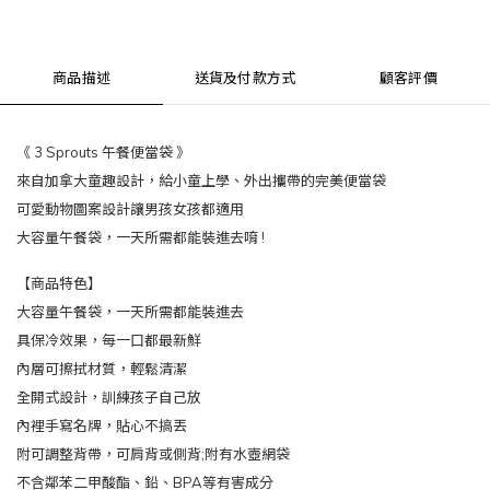
商品描述
送貨及付款方式
顧客評價
《 3 Sprouts 午餐便當袋 》
來自加拿大童趣設計，給小童上學、外出攜帶的完美便當袋
可愛動物圖案設計讓男孩女孩都適用
大容量午餐袋，一天所需都能裝進去唷 !
【商品特色】
大容量午餐袋，一天所需都能裝進去
具保冷效果，每一口都最新鮮
內層可擦拭材質，輕鬆清潔
全開式設計，訓練孩子自己放
內裡手寫名牌，貼心不搞丟
附可調整背帶，可肩背或側背;附有水壺網袋
不含鄰苯二甲酸酯、鉛、BPA等有害成分