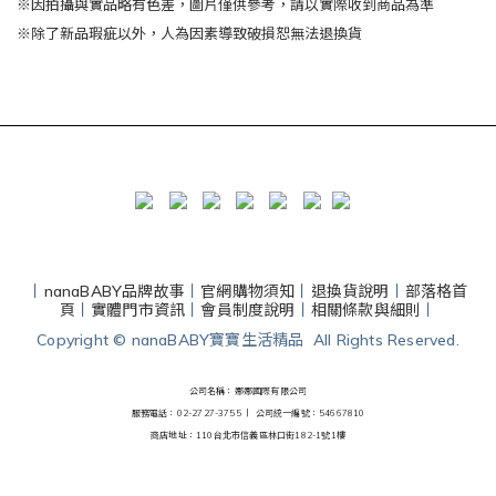
※因拍攝與實品略有色差，圖片僅供參考，請以實際收到商品為準
※除了新品瑕疵以外，人為因素導致破損恕無法退換貨
丨
nanaBABY品牌故事
丨
官網購物須知
丨
退換貨說明
丨
部落格首
頁
丨
實體門市資訊
丨
會員制度說明
丨
相關條款與細則
丨
Copyright © nanaBABY寶寶生活精品 All Rights Reserved.
公司名稱：娜娜國際有限公司
服務電話：02-2727-3755 丨
公司統一編號：54667810
商店地址：110台北市信義區林口街182-1號1樓