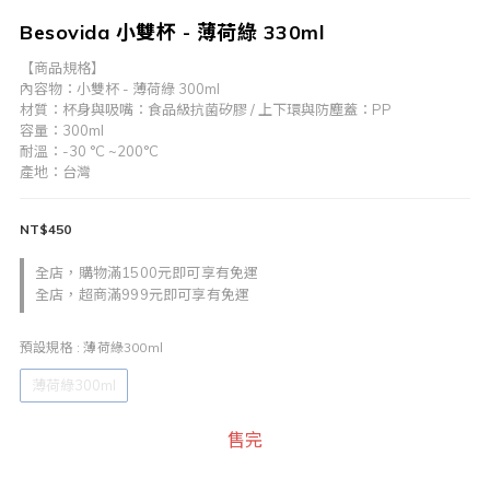
Besovida 小雙杯 - 薄荷綠 330ml
【商品規格】
內容物：小雙杯 - 薄荷綠 300ml
材質：杯身與吸嘴：食品級抗菌矽膠 / 上下環與防塵蓋：PP
容量：300ml
耐溫：-30 °C ~200°C
產地：台灣
NT$450
全店，購物滿1500元即可享有免運
全店，超商滿999元即可享有免運
預設規格
: 薄荷綠300ml
薄荷綠300ml
售完