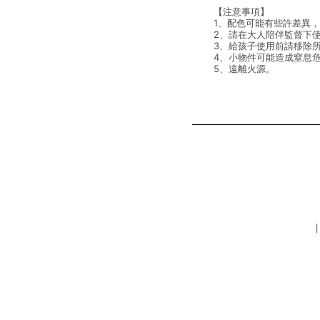
【注意事項】
1、配色可能有些許差異
2、請在大人陪伴監督下
3、給孩子使用前請移除
4、小物件可能造成窒息
5、遠離火源。