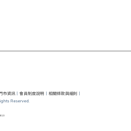
門市資訊
丨
會員制度說明
丨
相關條款與細則
丨
hts Reserved.
810