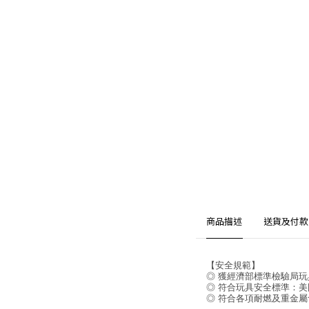
商品描述
送貨及付款
【安全規範】
◎ 獲經濟部標準檢驗局玩
◎ 符合玩具安全標準：美國 AS
◎ 符合各項耐燃及重金