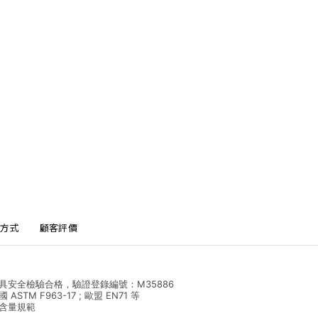
方式
顧客評價
具安全檢驗合格，驗證登錄編號：M35886
TM F963-17 ; 歐盟 EN71 等
屬含量規範