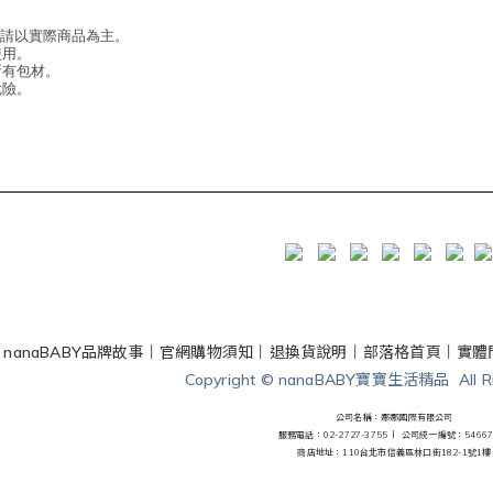
，請以實際商品為主。
使用。
所有包材。
危險。
丨
nanaBABY品牌故事
丨
官網購物須知
丨
退換貨說明
丨
部落格首頁
丨
實體
Copyright © nanaBABY寶寶生活精品 All Rig
公司名稱：娜娜國際有限公司
服務電話：02-2727-3755 丨
公司統一編號：54667
商店地址：110台北市信義區林口街182-1號1樓