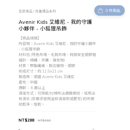
件商品
全部商品
/
兒童禮品系列
Avenir Kids 艾維尼 - 我的守護
小夥伴 - 小狐狸吊飾
【商品規格】
內容物：Avenir Kids 艾維尼 - 我的守護小夥伴 
- 小狐狸吊飾
材料包 (特色布塊、毛氈布塊、鈍頭安全塑膠粗
縫針、棉繩、吊繩、填充物)
材質：聚酯纖維、氈合織物、塑膠
完成尺寸：約 11.5x21 cm
製造商：德國 Avenir Kids 艾維尼
產地：中國
適齡： 6 歲以上
清潔方式：可用紙巾/棉布沾酒精擦拭，或用沾
有清水 (依需求使用溫和清潔劑或肥皂) 的布擦
拭乾淨，陰乾。
NT$288
NT$360