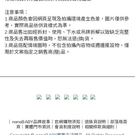
注意事項：
1.商品顏色會因網頁呈現及拍攝環境產生色差，圖片僅供參
考，實際商品依供貨樣式為準。
2.商品售出如經拆封、使用、下水或吊牌拆解以致缺乏完整
性及失去再販售價值時，恕無法退(換)貨。
3.商品搭配情境圖時，不包含拍攝內容物或週邊擺設物，僅
限於文案指定之銷售商(贈)品。
丨
nanaBABY品牌故事
丨
官網購物須知
丨
退換貨說明
丨
部落格首
頁
丨
實體門市資訊
丨
會員制度說明
丨
相關條款與細則
丨