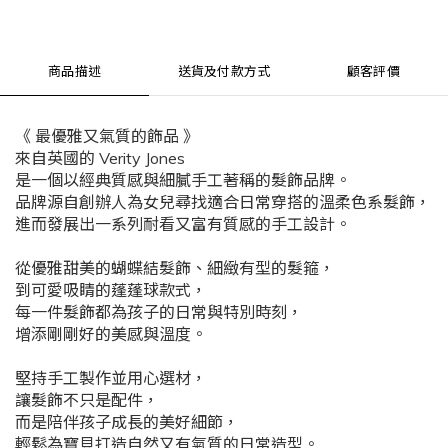
商品描述
送貨及付款方式
顧客評價
《 最優雅又氣質的飾品 》
來自英國的 Verity Jones
是一個以經典質感與細膩手工著稱的髮飾品牌。
品牌源自創辦人為女兒尋找適合日常穿搭的溫柔色系髮飾，
進而發展出一系列耐看又富有質感的手工設計。
從優雅甜美的蝴蝶結髮飾、細緻有型的髮箍，
到可愛吸睛的蓬蓬球款式，
每一件髮飾都為孩子的日常與特別時刻，
增添剛剛好的美感與溫度。
堅持手工製作並用心選材，
讓髮飾不只是配件，
而是陪伴孩子成長的美好細節，
輕鬆為寶貝打造自然又有氣質的日常造型。