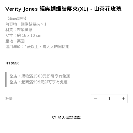
Verity Jones 經典蝴蝶結髮夾(XL) - 山茶花玫瑰
【商品規格】
內容物：蝴蝶結髮夾 × 1
材質：聚酯纖維
尺寸：約 15 x 10 cm
產地：英國
適用年齡：1歲以上，需大人陪同使用
NT$550
全店，購物滿1500元即可享有免運
全店，超商滿999元即可享有免運
數量
加入追蹤清單