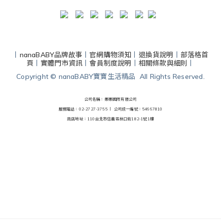
丨
nanaBABY品牌故事
丨
官網購物須知
丨
退換貨說明
丨
部落格首
頁
丨
實體門市資訊
丨
會員制度說明
丨
相關條款與細則
丨
Copyright © nanaBABY寶寶生活精品 All Rights Reserved.
公司名稱：娜娜國際有限公司
服務電話：02-2727-3755 丨
公司統一編號：54667810
商店地址：110台北市信義區林口街182-1號1樓