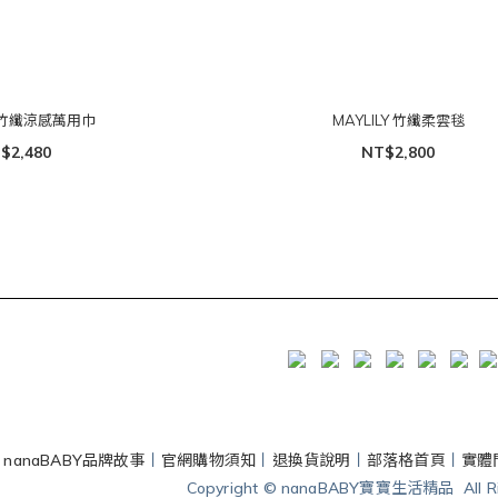
Y 竹纖涼感萬用巾
MAYLILY 竹纖柔雲毯
$2,480
NT$2,800
丨
nanaBABY品牌故事
丨
官網購物須知
丨
退換貨說明
丨
部落格首頁
丨
實體
Copyright © nanaBABY寶寶生活精品 All Rig