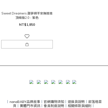
Sweet Dreamers 甜夢綿羊安撫娃娃
頂級版2.0 - 紫色
NT$1,850
丨
nanaBABY品牌故事
丨
官網購物須知
丨
退換貨說明
丨
部落格首
頁
丨
實體門市資訊
丨
會員制度說明
丨
相關條款與細則
丨