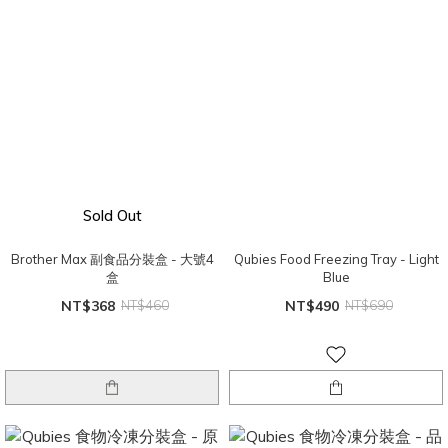
Sold Out
Brother Max 副食品分裝盒 - 大號4
Qubies Food Freezing Tray - Light
盒
Blue
NT$368
NT$460
NT$490
NT$690