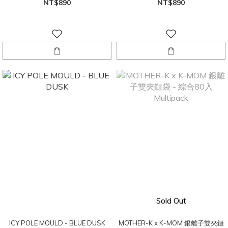
NT$890
NT$890
Sold Out
ICY POLE MOULD - BLUE DUSK
MOTHER-K x K-MOM 銀離子雙夾鏈