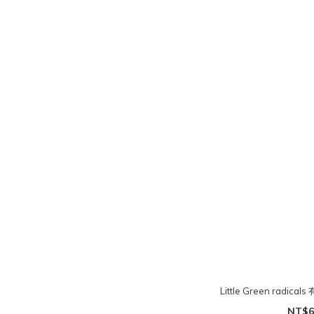
Little Green rad
NT$6