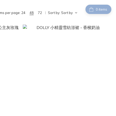
items
ems per page:
24
48
72
Sort by:
Sort by