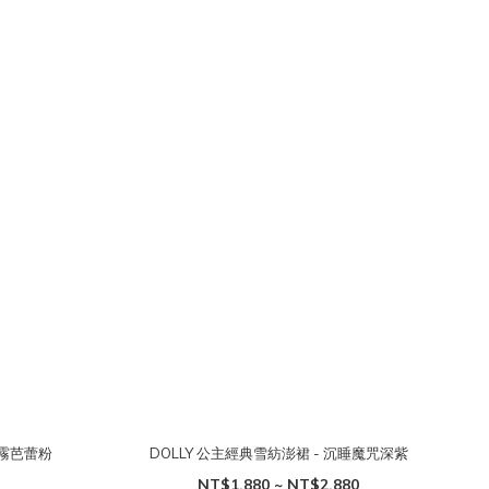
白霧芭蕾粉
DOLLY 公主經典雪紡澎裙 - 沉睡魔咒深紫
NT$1,880 ~ NT$2,880