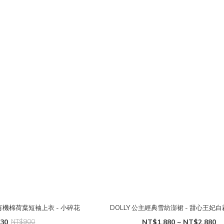
icals 有機棉荷葉短袖上衣 - 小碎花
DOLLY 公主經典雪紡澎裙 - 甜心王妃
30
NT$900
NT$1,880 ~ NT$2,880